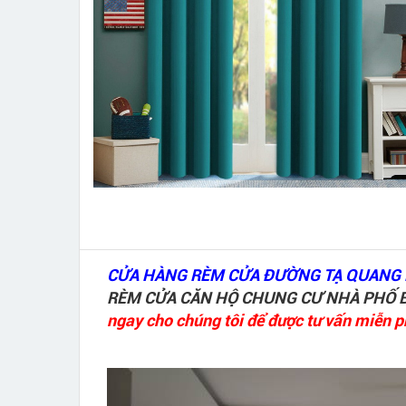
CỬA HÀNG RÈM CỬA ĐƯỜNG TẠ QUANG
RÈM CỬA CĂN HỘ CHUNG CƯ NHÀ PHỐ B
ngay cho chúng tôi để được tư vấn miễn ph