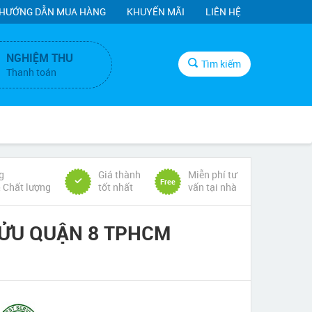
HƯỚNG DẪN MUA HÀNG
KHUYẾN MÃI
LIÊN HỆ
NGHIỆM THU
Tìm kiếm
Thanh toán
g
Giá thành
Miễn phí tư
Free
& Chất lượng
tốt nhất
vấn tại nhà
ỬU QUẬN 8 TPHCM