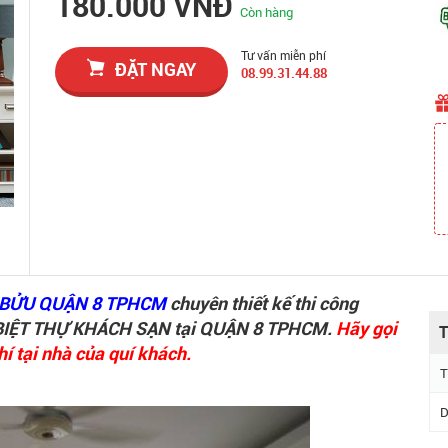
180.000 VNĐ
Còn hàng
Tư vấn miễn phí
ĐẶT NGAY
08.99.31.44.88
 BỬU QUẬN 8 TPHCM
chuyên thiết kế thi công
IỆT THỰ KHÁCH SẠN tại QUẬN 8 TPHCM.
Hãy gọi
T
í tại nhà của quí khách.
T
D