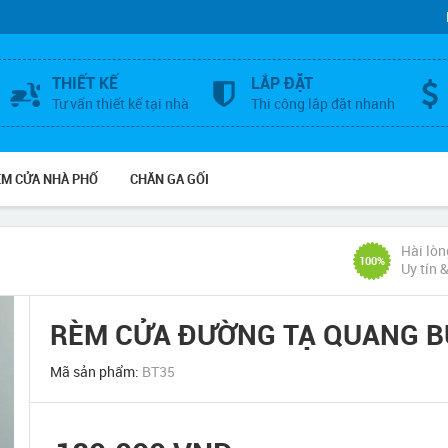
THIẾT KẾ
LẮP ĐẶT
Tư vấn thiết kế tại nhà
Thi công lắp đặt nhanh
ÈM CỬA NHÀ PHỐ
CHĂN GA GỐI
Hài lòn
100%
Uy tín 
RÈM CỬA ĐƯỜNG TẠ QUANG B
Mã sản phẩm:
BT35