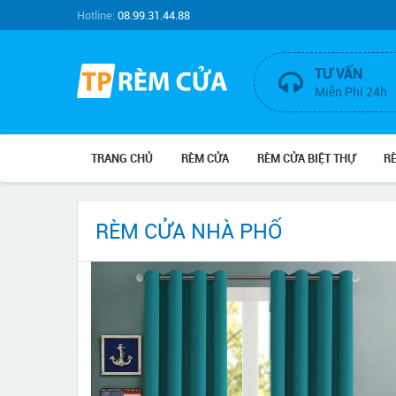
Hotline:
08.99.31.44.88
TƯ VẤN
Miễn Phí 24h
TRANG CHỦ
RÈM CỬA
RÈM CỬA BIỆT THỰ
R
RÈM CỬA NHÀ PHỐ