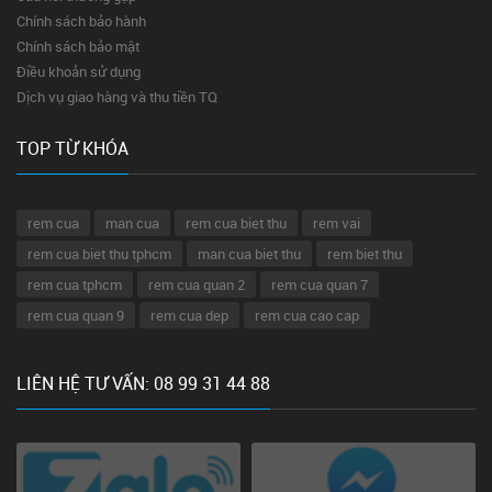
Chính sách bảo hành
Chính sách bảo mật
Điều khoản sử dụng
Dịch vụ giao hàng và thu tiền TQ
TOP TỪ KHÓA
rem cua
man cua
rem cua biet thu
rem vai
rem cua biet thu tphcm
man cua biet thu
rem biet thu
rem cua tphcm
rem cua quan 2
rem cua quan 7
rem cua quan 9
rem cua dep
rem cua cao cap
LIÊN HỆ TƯ VẤN: 08 99 31 44 88