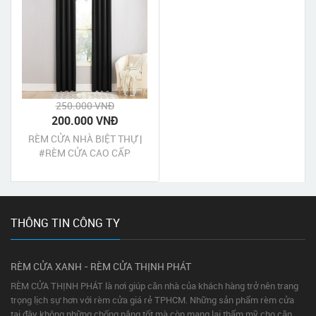
250.000 VNĐ
200.000 VNĐ
RÈM CỬA NHÀ BIỆT THỰ |
#RÈM CỬA CAO CẤP
TPHCM
THÔNG TIN CÔNG TY
RÈM CỬA XANH - RÈM CỬA THỊNH PHÁT
RÈM CỬA THỊNH PHÁT là nơi giúp căn nhà của khách hàng trở nên trang
trọng lịch sự hơn với rèm cửa giá rẻ TPHCM. Những sản phẩm rèm cửa
tại đây không những chống nắng tốt mà còn mang lại thẩm mỹ cho căn