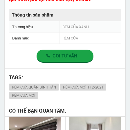
Thông tin sản phẩm
Thương hiệu
RÈM CỬA XANH
Danh mục
RÈM CỬA
GỌI TƯ VẤN
TAGS:
RÈM CỬA QUẬN BÌNH TÂN
RÈM CỬA MỚI T12/2021
RÈM CỬA MỚI
CÓ THỂ BẠN QUAN TÂM: