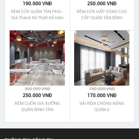
190.000 VNĐ
250.000 VNĐ
RÈM CỬA QUẬN TÂN PHÚ -
RÈM CỬA HẤP SÓNG CAO
Giá Thành Rẻ Thiết Kế Hiện
CẤP QUẬN TÂN BÌNH
Đại
300.000 VNĐ
180.000 VNĐ
250.000 VNĐ
170.000 VNĐ
RÈM CUỐN GIÁ XƯỞNG
VẢI RÈM CHỐNG NẮNG
QUẬN BÌNH TÂN
QUẬN 6