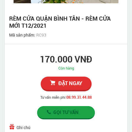
RÈM CỬA QUẬN BÌNH TÂN - RÈM CỬA
MỚI T12/2021
Mã sản phẩm:
RC93
170.000 VNĐ
Còn hàng
ĐẶT NGAY
08.99.31.44.88
Tư vấn miễn phí
GỌI TƯ VẤN
Ghi chú