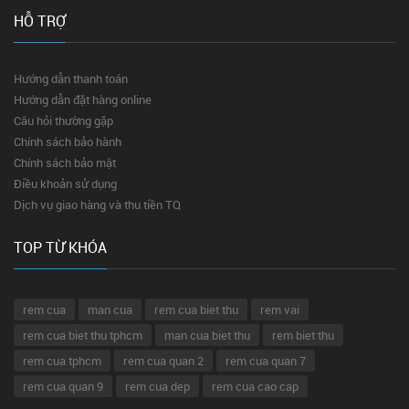
HỖ TRỢ
Hướng dẫn thanh toán
Hướng dẫn đặt hàng online
Câu hỏi thường gặp
Chính sách bảo hành
Chính sách bảo mật
Điều khoản sử dụng
Dịch vụ giao hàng và thu tiền TQ
TOP TỪ KHÓA
rem cua
man cua
rem cua biet thu
rem vai
rem cua biet thu tphcm
man cua biet thu
rem biet thu
rem cua tphcm
rem cua quan 2
rem cua quan 7
rem cua quan 9
rem cua dep
rem cua cao cap