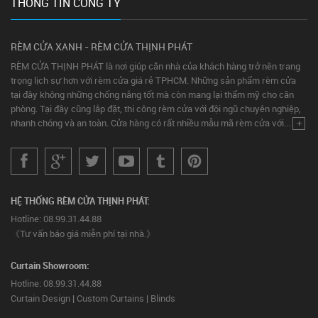
THÔNG TIN CÔNG TY
RÈM CỬA XANH - RÈM CỬA THỊNH PHÁT
RÈM CỬA THỊNH PHÁT là nơi giúp căn nhà của khách hàng trở nên trang
trọng lịch sự hơn với rèm cửa giá rẻ TPHCM. Những sản phẩm rèm cửa
tại đây không những chống nắng tốt mà còn mang lại thẩm mỹ cho căn
phòng. Tại đây cũng lắp đặt, thi công rèm cửa với đội ngũ chuyên nghiệp,
nhanh chóng và an toàn. Cửa hàng có rất nhiều mẫu mã rèm cửa với...
+
HỆ THỐNG RÈM CỬA THỊNH PHÁT:
Hotline: 08.99.31.44.88
《Tư vấn báo giá miễn phí tại nhà.》
Curtain Showroom:
Hotline: 08.99.31.44.88
Curtain Design | Custom Curtains | Blinds