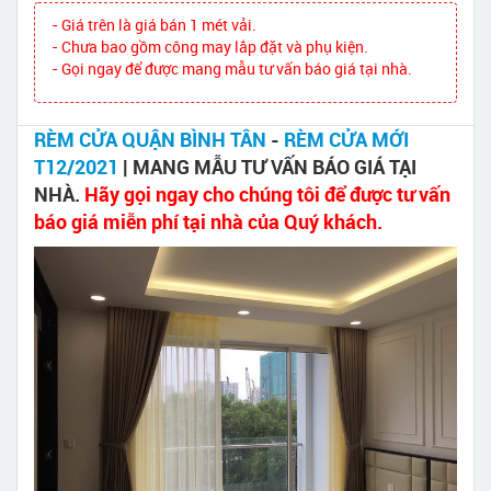
- Giá trên là giá bán 1 mét vải.
- Chưa bao gồm công may lắp đặt và phụ kiện.
- Gọi ngay để được mang mẫu tư vấn báo giá tại nhà.
RÈM CỬA QUẬN BÌNH TÂN
-
RÈM CỬA MỚI
T12/2021
| MANG MẪU TƯ VẤN BÁO GIÁ TẠI
NHÀ.
Hãy gọi ngay cho chúng tôi để được tư vấn
báo giá miễn phí tại nhà của Quý khách.