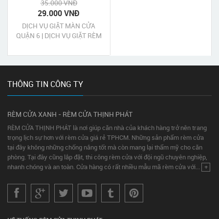
35.000 VNĐ
29.000 VNĐ
DỊCH VỤ GIẶT MÀN CỬA
QUẬN 6 | DỊCH VỤ GIẶT RÈM
CỬA QUẬN 6
THÔNG TIN CÔNG TY
RÈM CỬA XANH - RÈM CỬA THỊNH PHÁT
RÈM CỬA THỊNH PHÁT là nơi giúp căn nhà của khách hàng trở nên trang
trọng lịch sự hơn với rèm cửa giá rẻ TPHCM. Những sản phẩm rèm cửa
tại đây không những chống nắng tốt mà còn mang lại thẩm mỹ cho căn
phòng. Tại đây cũng lắp đặt, thi công rèm cửa với đội ngũ chuyên nghiệp,
nhanh chóng và an toàn. Cửa hàng có rất nhiều mẫu mã rèm cửa với...
+