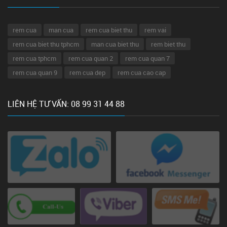
rem cua
man cua
rem cua biet thu
rem vai
rem cua biet thu tphcm
man cua biet thu
rem biet thu
rem cua tphcm
rem cua quan 2
rem cua quan 7
rem cua quan 9
rem cua dep
rem cua cao cap
LIÊN HỆ TƯ VẤN: 08 99 31 44 88