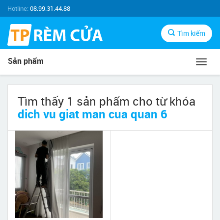
Hotline:
08.99.31.44.88
Tìm kiếm
Sản phẩm
Toggl
navig
Tìm thấy 1 sản phẩm cho từ khóa
dich vu giat man cua quan 6