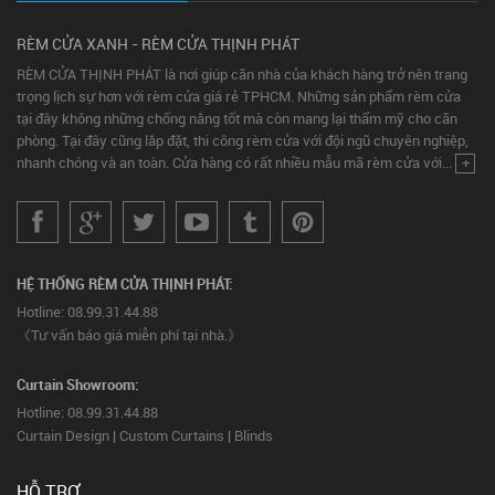
RÈM CỬA XANH - RÈM CỬA THỊNH PHÁT
RÈM CỬA THỊNH PHÁT là nơi giúp căn nhà của khách hàng trở nên trang
trọng lịch sự hơn với rèm cửa giá rẻ TPHCM. Những sản phẩm rèm cửa
tại đây không những chống nắng tốt mà còn mang lại thẩm mỹ cho căn
phòng. Tại đây cũng lắp đặt, thi công rèm cửa với đội ngũ chuyên nghiệp,
nhanh chóng và an toàn. Cửa hàng có rất nhiều mẫu mã rèm cửa với...
+
HỆ THỐNG RÈM CỬA THỊNH PHÁT:
Hotline: 08.99.31.44.88
《Tư vấn báo giá miễn phí tại nhà.》
Curtain Showroom:
Hotline: 08.99.31.44.88
Curtain Design | Custom Curtains | Blinds
HỖ TRỢ