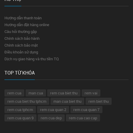
Hướng dẫn thanh toán
Hướng dẫn đặt hàng online
Câu hỏi thường gặp
Chính sách bảo hành
Chính sách bảo mật
Điều khoản sử dụng
Dịch vụ giao hàng và thu tiền TQ
TOP TỪ KHÓA
rem cua
man cua
rem cua biet thu
rem vai
rem cua biet thu tphcm
man cua biet thu
rem biet thu
rem cua tphcm
rem cua quan 2
rem cua quan 7
rem cua quan 9
rem cua dep
rem cua cao cap