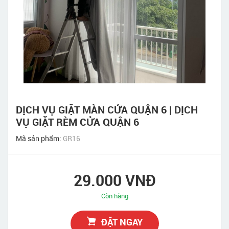
DỊCH VỤ GIẶT MÀN CỬA QUẬN 6 | DỊCH
VỤ GIẶT RÈM CỬA QUẬN 6
Mã sản phẩm:
GR16
29.000 VNĐ
Còn hàng
ĐẶT NGAY