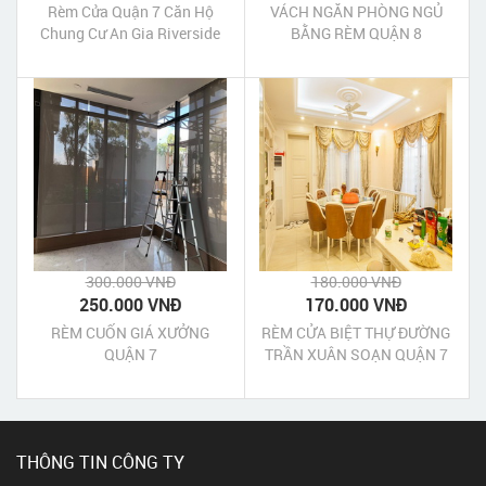
Rèm Cửa Quận 7 Căn Hộ
VÁCH NGĂN PHÒNG NGỦ
Chung Cư An Gia Riverside
BẰNG RÈM QUẬN 8
300.000 VNĐ
180.000 VNĐ
250.000 VNĐ
170.000 VNĐ
RÈM CUỐN GIÁ XƯỞNG
RÈM CỬA BIỆT THỰ ĐƯỜNG
QUẬN 7
TRẦN XUÂN SOẠN QUẬN 7
THÔNG TIN CÔNG TY