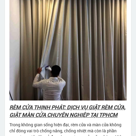
RÈM CỬA THỊNH PHÁT: DỊCH VỤ GIẶT RÈM CỬA,
GIẶT MÀN CỬA CHUYÊN NGHIỆP TẠI TPHCM
Trong không gian sống hiện đại, rèm cửa và màn cửa không
chỉ đóng vai trò chống nắng, chống nhiệt mà còn là phần