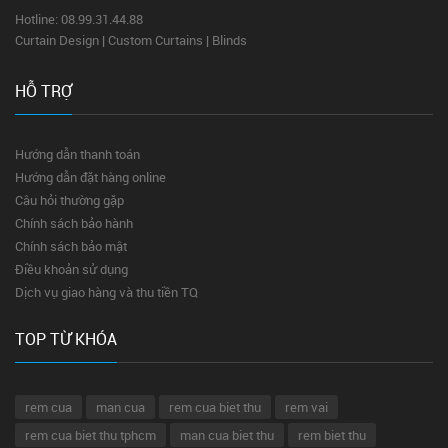
Hotline: 08.99.31.44.88
Curtain Design | Custom Curtains | Blinds
HỖ TRỢ
Hướng dẫn thanh toán
Hướng dẫn đặt hàng online
Câu hỏi thường gặp
Chính sách bảo hành
Chính sách bảo mật
Điều khoản sử dụng
Dịch vụ giao hàng và thu tiền TQ
TOP TỪ KHÓA
rem cua
man cua
rem cua biet thu
rem vai
rem cua biet thu tphcm
man cua biet thu
rem biet thu