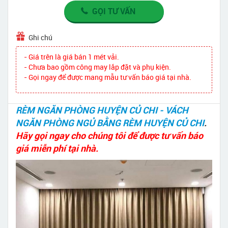
GỌI TƯ VẤN
Ghi chú
- Giá trên là giá bán 1 mét vải.
- Chưa bao gồm công may lắp đặt và phụ kiện.
- Gọi ngay để được mang mẫu tư vấn báo giá tại nhà.
RÈM NGĂN PHÒNG HUYỆN CỦ CHI - VÁCH
NGĂN PHÒNG NGỦ BẰNG RÈM HUYỆN CỦ CHI
.
Hãy gọi ngay cho chúng tôi để được tư vấn báo
giá miễn phí tại nhà.