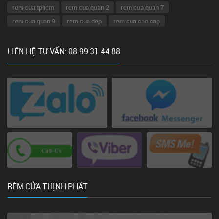
rem cua tphcm
rem cua quan 2
rem cua quan 7
rem cua quan 9
rem cua dep
rem cua cao cap
LIÊN HỆ TƯ VẤN: 08 99 31 44 88
RÈM CỬA THỊNH PHÁT