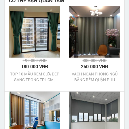
CÓ THỂ BẠN QUAN TÂM:
190.000 VNĐ
300.000 VNĐ
180.000 VNĐ
250.000 VNĐ
TOP 10 MẪU RÈM CỬA ĐẸP
VÁCH NGĂN PHÒNG NGỦ
SANG TRỌNG TPHCM |
BẰNG RÈM QUẬN PHÚ
#MANG MẪU TƯ VẤN BÁO
NHUẬN
GIÁ TẠI NHÀ