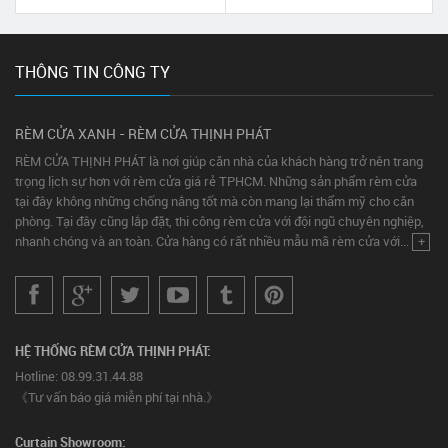
THÔNG TIN CÔNG TY
RÈM CỬA XANH - RÈM CỬA THỊNH PHÁT
RÈM CỬA THỊNH PHÁT là nơi giúp căn nhà của khách hàng trở nên trang
trọng lịch sự hơn với rèm cửa giá rẻ TPHCM. Những sản phẩm rèm cửa
tại đây không những chống nắng tốt mà còn mang lại thẩm mỹ cho căn
phòng. Tại đây cũng lắp đặt, thi công rèm cửa với đội ngũ chuyên nghiệp,
nhanh chóng và an toàn. Cửa hàng có rất nhiều mẫu mã rèm cửa với...
+
HỆ THỐNG RÈM CỬA THỊNH PHÁT:
Hotline: 08.99.31.44.88
《Tư vấn báo giá miễn phí tại nhà.》
Curtain Showroom: