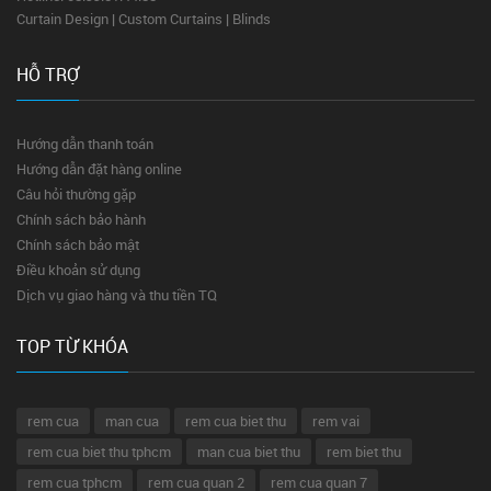
Curtain Design | Custom Curtains | Blinds
HỖ TRỢ
Hướng dẫn thanh toán
Hướng dẫn đặt hàng online
Câu hỏi thường gặp
Chính sách bảo hành
Chính sách bảo mật
Điều khoản sử dụng
Dịch vụ giao hàng và thu tiền TQ
TOP TỪ KHÓA
rem cua
man cua
rem cua biet thu
rem vai
rem cua biet thu tphcm
man cua biet thu
rem biet thu
rem cua tphcm
rem cua quan 2
rem cua quan 7