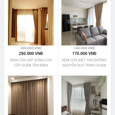
300.000 VNĐ
180.000 VNĐ
250.000 VNĐ
170.000 VNĐ
RÈM CỬA HẤP SÓNG CAO
RÈM CỬA BIỆT THỰ ĐƯỜNG
CẤP QUẬN TÂN BÌNH
NGUYỄN DUY TRINH QUẬN
9