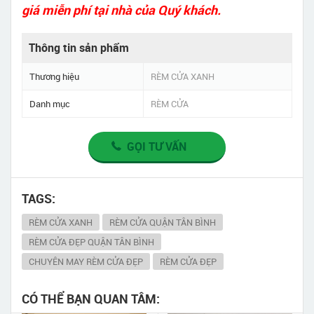
giá miễn phí tại nhà của Quý khách.
Thông tin sản phẩm
Thương hiệu
RÈM CỬA XANH
Danh mục
RÈM CỬA
GỌI TƯ VẤN
TAGS:
RÈM CỬA XANH
RÈM CỬA QUẬN TÂN BÌNH
RÈM CỬA ĐẸP QUẬN TÂN BÌNH
CHUYÊN MAY RÈM CỬA ĐẸP
RÈM CỬA ĐẸP
CÓ THỂ BẠN QUAN TÂM: