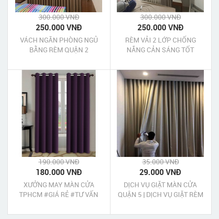
300.000 VNĐ
300.000 VNĐ
250.000 VNĐ
250.000 VNĐ
VÁCH NGĂN PHÒNG NGỦ
RÈM VẢI 2 LỚP CHỐNG
BẰNG RÈM QUẬN 2
NẮNG CẢN SÁNG TỐT
QUẬN 5
190.000 VNĐ
35.000 VNĐ
180.000 VNĐ
29.000 VNĐ
XƯỞNG MAY MÀN CỬA
DỊCH VỤ GIẶT MÀN CỬA
TPHCM #GIÁ RẺ #TƯ VẤN
QUẬN 5 | DỊCH VỤ GIẶT RÈM
BÁO GIÁ TẠI NHÀ
CỬA QUẬN 5