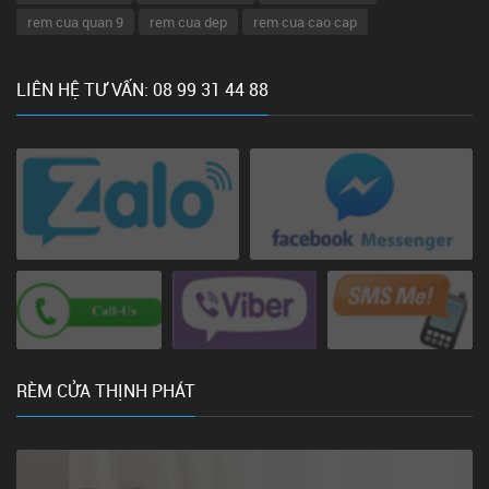
rem cua quan 9
rem cua dep
rem cua cao cap
LIÊN HỆ TƯ VẤN: 08 99 31 44 88
RÈM CỬA THỊNH PHÁT